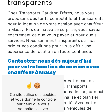
transparents
Chez Transports Caudron Frères, nous vous
proposons des tarifs compétitifs et transparents
pour la location de votre camion avec chauffeur
à Massy. Pas de mauvaise surprise, vous savez
exactement ce que vous payez et pour quels
services. Nous sommes transparents sur nos
prix et nos conditions pour vous offrir une
expérience de location en toute confiance.
Contactez-nous dès aujourd'hui
pour votre location de camion avec
chauffeur à Massy
N'attendez plus pour réserver votre camion
avec chauffeur à Massy avec Transports
Caudron Frères. Contactez-nous dès aujourd'hui
Ce site utilise des cookies
pour obtenir un devis personnalisé et planifier
et vous donne le contrôle
votre transport en toute sérénité. Avec notre
sur ceux que vous
équipe professionnelle et nos véhicules de
souhaitez activer