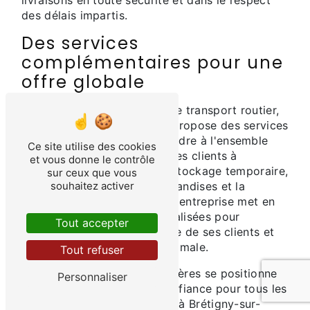
livraisons en toute sécurité et dans le respect
des délais impartis.
Des services
complémentaires pour une
offre globale
En plus de ses prestations de transport routier,
Transports Caudron Frères propose des services
complémentaires pour répondre à l'ensemble
Ce site utilise des cookies
des besoins logistiques de ses clients à
et vous donne le contrôle
Brétigny-sur-Orge. Entre le stockage temporaire,
sur ceux que vous
souhaitez activer
la gestion des flux de marchandises et la
traçabilité des expéditions, l'entreprise met en
place des solutions personnalisées pour
Tout accepter
optimiser la chaîne logistique de ses clients et
garantir une satisfaction optimale.
Tout refuser
Ainsi, Transports Caudron Frères se positionne
Personnaliser
comme un partenaire de confiance pour tous les
besoins de transport routier à Brétigny-sur-