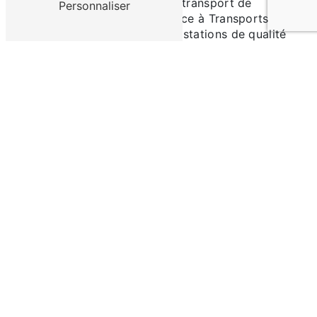
ayant besoin de services de transport de
Personnaliser
marchandises, faites confiance à Transports
Caudron Frères pour des prestations de qualité
et des solutions adaptées à vos besoins
spécifiques. Contactez dès aujourd'hui l'équipe
de professionnels de l'entreprise pour découvrir
l'étendue de ses services et bénéficier d'un
accompagnement sur mesure pour tous vos
projets logistiques à Pontoise.
En savoir plus
Contactez-nous