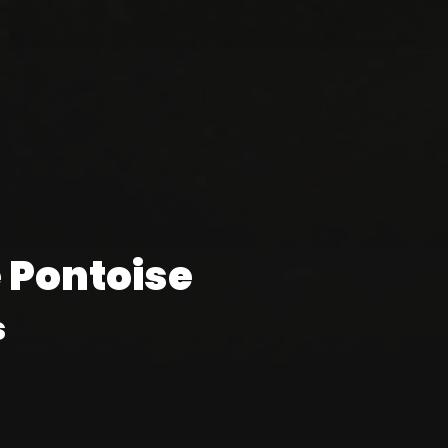
e Pontoise
s