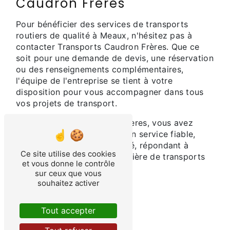
Caudron Frères
Pour bénéficier des services de transports
routiers de qualité à Meaux, n'hésitez pas à
contacter Transports Caudron Frères. Que ce
soit pour une demande de devis, une réservation
ou des renseignements complémentaires,
l'équipe de l'entreprise se tient à votre
disposition pour vous accompagner dans tous
vos projets de transport.
Avec Transports Caudron Frères, vous avez
l'assurance de bénéficier d'un service fiable,
professionnel et personnalisé, répondant à
Ce site utilise des cookies
toutes vos exigences en matière de transports
et vous donne le contrôle
routiers à Meaux.
sur ceux que vous
souhaitez activer
En savoir plus
Tout accepter
Contactez-nous