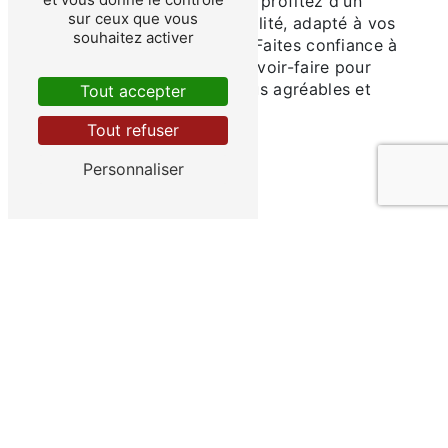
toute sérénité à Versailles et profitez d'un
sur ceux que vous
service d'affrètement de qualité, adapté à vos
souhaitez activer
besoins et à vos exigences. Faites confiance à
notre expertise et à notre savoir-faire pour
rendre vos déplacements plus agréables et
Tout accepter
sécurisés.
Tout refuser
En savoir plus
Personnaliser
Contactez-nous